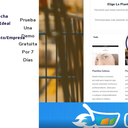
echa
Prueba
Ideal
Una
Demo
nto/Empresa
Gratuita
Por 7
Días