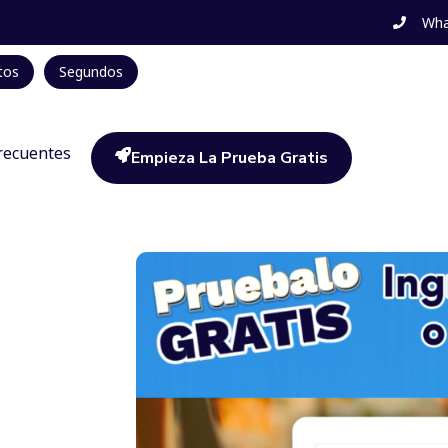
Wha
tos
Segundos
recuentes
Empieza La Prueba Gratis