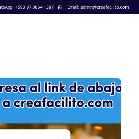
tsApp: +593 97 0864 1387
Email: admin@creafacilito.com