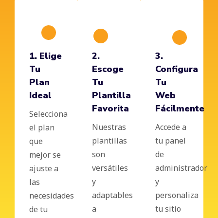
1. Elige
2.
3.
Tu
Escoge
Configura
Plan
Tu
Tu
Ideal
Plantilla
Web
Favorita
Fácilmente
Selecciona
Nuestras
Accede a
el plan
plantillas
tu panel
que
son
de
mejor se
versátiles
administrador
ajuste a
y
y
las
adaptables
personaliza
necesidades
a
tu sitio
de tu