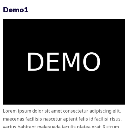
Demo1
Lorem ipsum dolor sit amet consectetur adipiscing elit,
maecenas facilisis nascetur aptent felis id facilisi risus,
varius habitant malesuada iaculis platea erat. Rutrum