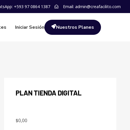
tsApp: +593 97 0864 1387
Email: admin@creafacilito.com
tes
Iniciar Sesión
Nuestros Planes
PLAN TIENDA DIGITAL
$
0,00